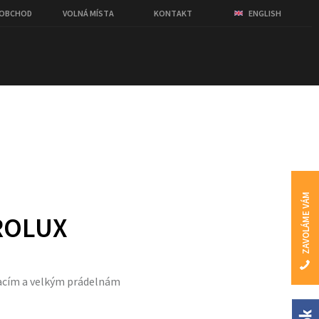
OOBCHOD
VOLNÁ MÍSTA
KONTAKT
ENGLISH
ZAVOLÁME VÁM
ROLUX
uracím a velkým prádelnám