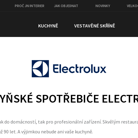
PROČ JN INTERIER
JAK OBJEDNAT
NOVINKY
VELK
KUCHYNĚ
VESTAVĚNÉ SKŘÍNĚ
YŇSKÉ SPOTŘEBIČE ELECT
ak do domácností, tak pro profesionální zařízení. Skvělým resta
 90 let. A výjimkou nebude ani vaše kuchyně.