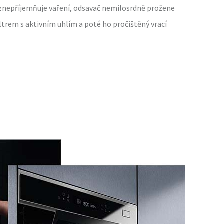
znepříjemňuje vaření, odsavač nemilosrdně prožene
ltrem s aktivním uhlím a poté ho pročištěný vrací