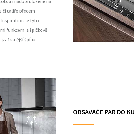
totou i nádobí uložené na
 či talíře předem
Inspiration se tyto
ými funkcemi a špičkově
ejzažranější špínu.
ODSAVAČE PAR DO K