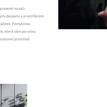
pravené na vaši
nými deskami a prvotřídními
 zážitek. Pomyslnou
e, která vám po celou
pracovní prostředí.