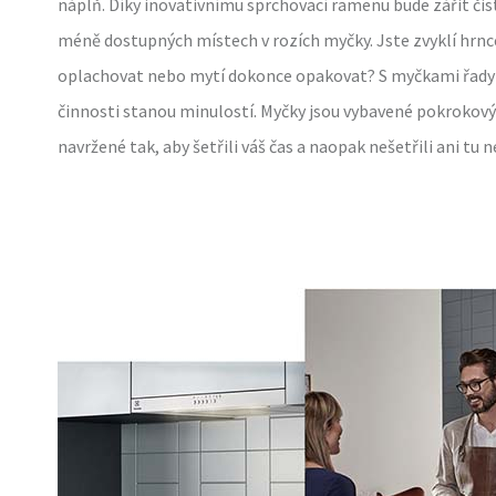
náplň. Díky inovativnímu sprchovací ramenu bude zářit čis
méně dostupných místech v rozích myčky. Jste zvyklí hrnce
oplachovat nebo mytí dokonce opakovat? S myčkami řady 
činnosti stanou minulostí. Myčky jsou vybavené pokrokov
navržené tak, aby šetřili váš čas a naopak nešetřili ani tu n