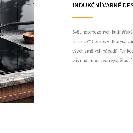
INDUKČNÍ VARNÉ DE
Svět neomezených kulinářskýc
Infinite™ Combi. Velkorysá var
všech smělých nápadů. Funkce 
vás nadchnou svou vyspělostí,