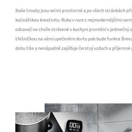
Naše trouby jsou velmi prostorné a po všech stránkách při
kulinářskou kreativitu. Ruku v ruce s nejmodernějšími var
odsavači se chvíle strávené v kuchyni promění v jedinečný
třešničkou na vámi upečeném dortu pak bude funkce Breez
dobu tiše a nenápadně zajišťuje čerstvý vzduch a příjemné 