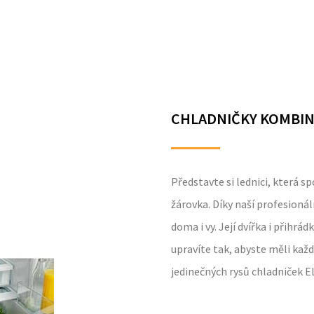
CHLADNIČKY KOMBI
Představte si lednici, která 
žárovka. Díky naší profesioná
doma i vy. Její dvířka i přihrád
upravíte tak, abyste měli každ
jedinečných rysů chladniček 