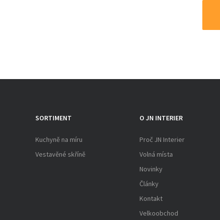
SORTIMENT
O JN INTERIER
Kuchyně na míru
Proč JN Interier
Vestavěné skříně
Volná místa
Novinky
Články
Kontakt
Velkoobchod