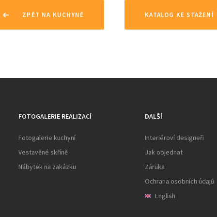
ZPĚT NA KUCHYNĚ
KATALOG KE STAŽENÍ
FOTOGALERIE REALIZACÍ
DALŠÍ
Fotogalerie kuchyní
Interiéroví designeři
Vestavěné skříně
Jak objednat
Nábytek na zakázku
Záruka
Ochrana osobních údajů
English