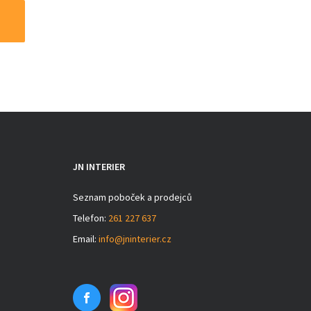
JN INTERIER
Seznam poboček a prodejců
Telefon:
261 227 637
Email:
info@jninterier.cz