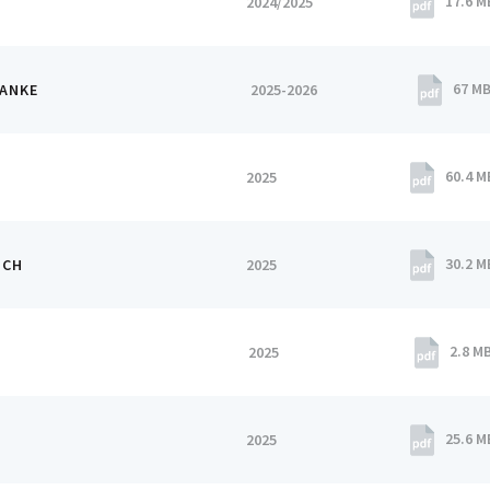
17.6 M
2024/2025
67 M
RANKE
2025-2026
60.4 M
2025
30.2 M
ICH
2025
2.8 M
2025
25.6 M
2025