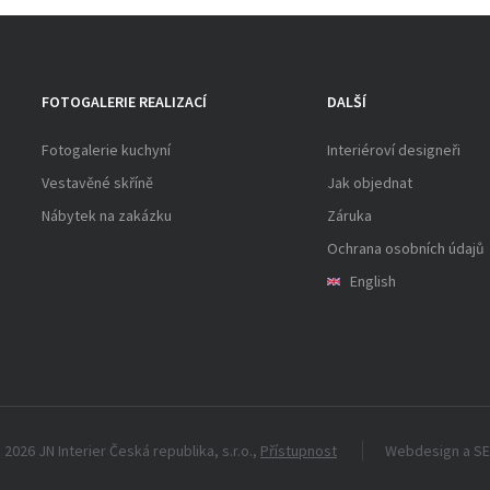
FOTOGALERIE REALIZACÍ
DALŠÍ
Fotogalerie kuchyní
Interiéroví designeři
Vestavěné skříně
Jak objednat
Nábytek na zakázku
Záruka
Ochrana osobních údajů
English
 2026 JN Interier Česká republika, s.r.o.,
Přístupnost
Webdesign
a
S