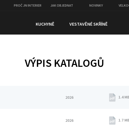
PROČ JN INTERIER
JAK OBJEDNAT
NOVINKY
VELK
KUCHYNĚ
VESTAVĚNÉ SKŘÍNĚ
VÝPIS KATALOGŮ
1.4 M
2026
1.7 M
2026