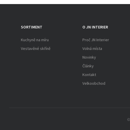
SORTIMENT
O JN INTERIER
Kuchyně na míru
Proč JN Interier
Vestavěné skříně
Volná místa
Novinky
Články
Kontakt
Velkoobchod
©