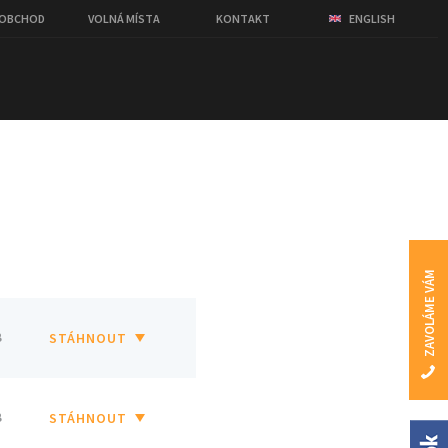
OOBCHOD
VOLNÁ MÍSTA
KONTAKT
ENGLISH
ZAVOLÁME VÁM
B
STÁHNOUT
B
STÁHNOUT