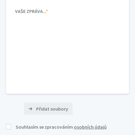
VAŠE ZPRÁVA...
*
Přidat soubory
Souhlasím se zpracováním
osobních údajů
Zde můžete připojit libovolný soubor (max. velikost 10MB),