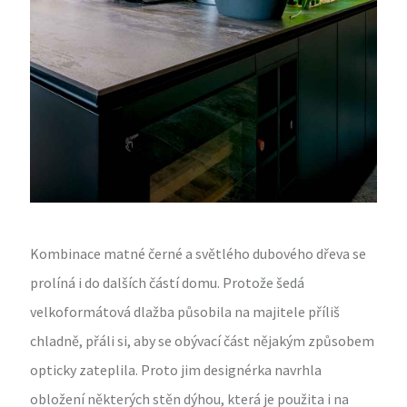
Kombinace matné černé a světlého dubového dřeva se
prolíná i do dalších částí domu. Protože šedá
velkoformátová dlažba působila na majitele příliš
chladně, přáli si, aby se obývací část nějakým způsobem
opticky zateplila. Proto jim designérka navrhla
obložení některých stěn dýhou, která je použita i na