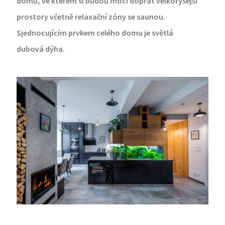
domu, ve kterém si budou moci dopřát velkorysejší
prostory včetně relaxační zóny se saunou.
Sjednocujícím prvkem celého domu je světlá
dubová dýha.