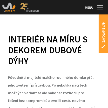
MENU
ZAVOLÁME VÁM
INTERIÉR NA MÍRU S
DEKOREM DUBOVÉ
DÝHY
Původně si majitelé malého rodinného domku přáli
jeho zvětšení přístavbou. Po několika náčrtech
možných variant se ale nakonec rozhodli pro
řešení bez kompromisů a zvolili cestu nového