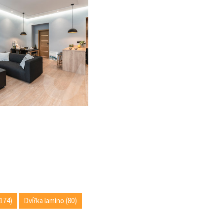
174)
Dvířka lamino (80)