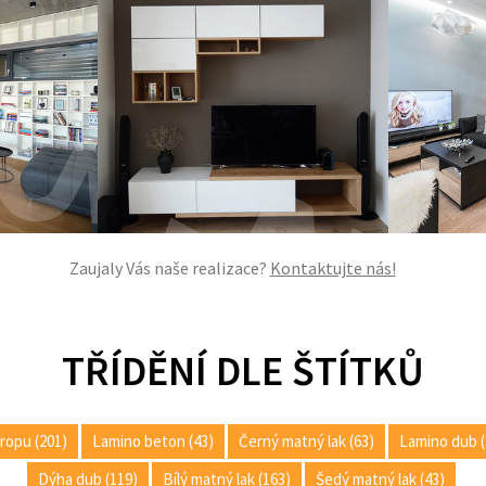
Zaujaly Vás naše realizace?
Kontaktujte nás!
TŘÍDĚNÍ DLE ŠTÍTKŮ
ropu (201)
Lamino beton (43)
Černý matný lak (63)
Lamino dub (
Dýha dub (119)
Bílý matný lak (163)
Šedý matný lak (43)