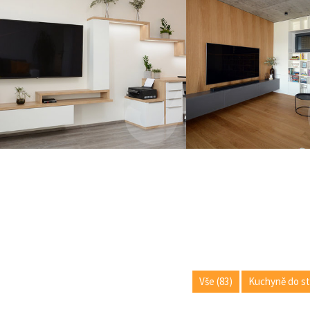
Vše (83)
Kuchyně do st