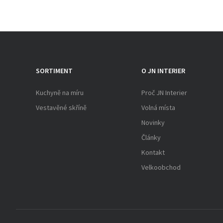
SORTIMENT
O JN INTERIER
Kuchyně na míru
Proč JN Interier
Vestavěné skříně
Volná místa
Novinky
Články
Kontakt
Velkoobchod