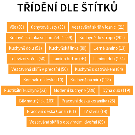
TŘÍDĚNÍ DLE ŠTÍTKŮ
Vše (83)
úchytové lišty (33)
vestavěná skříň v ložnici (21)
Kuchyňská linka se spotřebiči (59)
Kuchyně do stropu (201)
Kuchyně do u (51)
Kuchyňská linka (89)
Černé lamino (13)
Televizní stěna (50)
Lamino beton (43)
Lamino dub (174)
Vestavěná skříň v předsíni (56)
Kuchyně s ostrůvkem (84)
Kompaktní deska (10)
Kuchyně na míru (118)
Rustikální kuchyně (23)
Moderní kuchyně (239)
Dýha dub (119)
Bílý matný lak (163)
Pracovní deska keramika (26)
Pracovní deska Corian (61)
TV stěna (14)
Vestavěná skříň s otevíracími dveřmi (89)