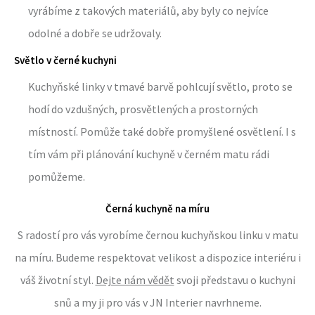
vyrábíme z takových materiálů, aby byly co nejvíce
odolné a dobře se udržovaly.
Světlo v černé kuchyni
Kuchyňské linky v tmavé barvě pohlcují světlo, proto se
hodí do vzdušných, prosvětlených a prostorných
místností. Pomůže také dobře promyšlené osvětlení. I s
tím vám při plánování kuchyně v černém matu rádi
pomůžeme.
Černá kuchyně na míru
S radostí pro vás vyrobíme černou kuchyňskou linku v matu
na míru. Budeme respektovat velikost a dispozice interiéru i
váš životní styl.
Dejte nám vědět
svoji představu o kuchyni
snů a my ji pro vás v JN Interier navrhneme.