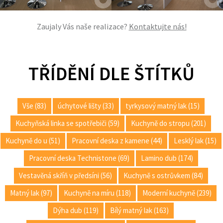
Zaujaly Vás naše realizace?
Kontaktujte nás!
TŘÍDĚNÍ DLE ŠTÍTKŮ
Vše (83)
úchytové lišty (33)
tyrkysový matný lak (15)
Kuchyňská linka se spotřebiči (59)
Kuchyně do stropu (201)
Kuchyně do u (51)
Pracovní deska z kamene (44)
Lesklý lak (15)
Pracovní deska Technistone (69)
Lamino dub (174)
Vestavěná skříň v předsíni (56)
Kuchyně s ostrůvkem (84)
Matný lak (97)
Kuchyně na míru (118)
Moderní kuchyně (239)
Dýha dub (119)
Bílý matný lak (163)