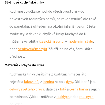
Styl nové kuchyňské linky
Kuchyně do účka se hodí do všech prostorů – do
novostaveb rodinných domů, do rekonstrukcí, ale také
do paneláků. S ohledem na okolní interiér pak můžete
zvolit styl a dekor kuchyňské linky. Kuchyně do U
můžeme vyrobit v
klasickém stylu
, v
moderním stylu
,
nebo
venkovském stylu
. Záleží jen na vás, čemu dáte
přednost.
Materiál kuchyně do účka
Kuchyňské linky vyrábíme z kvalitních materiálů,
zejména
lakované
, z
lamina
nebo z
dýhy
. Oblíbené jsou
dekory světlého dřeva
, dále pak
bílá
a
černá barva
a jejich
kombinace. Vybírat můžete z
lesklých
nebo
matných
povrchů.