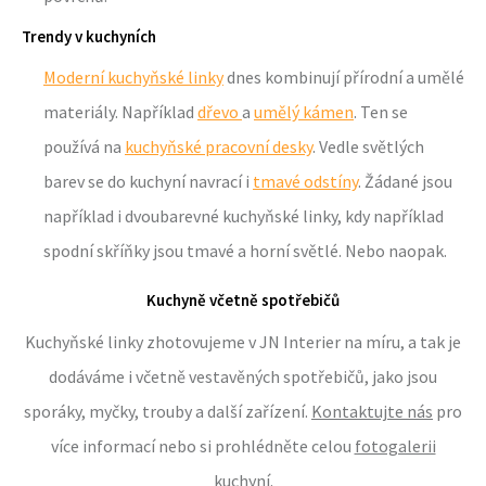
Trendy v kuchyních
Moderní kuchyňské linky
dnes kombinují přírodní a umělé
materiály. Například
dřevo
a
umělý kámen
. Ten se
používá na
kuchyňské pracovní desky
. Vedle světlých
barev se do kuchyní navrací i
tmavé odstíny
. Žádané jsou
například i dvoubarevné kuchyňské linky, kdy například
spodní skříňky jsou tmavé a horní světlé. Nebo naopak.
Kuchyně včetně spotřebičů
Kuchyňské linky zhotovujeme v JN Interier na míru, a tak je
dodáváme i včetně vestavěných spotřebičů, jako jsou
sporáky, myčky, trouby a další zařízení.
Kontaktujte nás
pro
více informací nebo si prohlédněte celou
fotogalerii
kuchyní
.