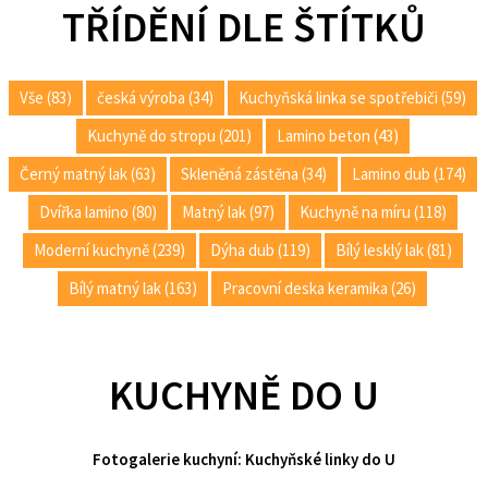
TŘÍDĚNÍ DLE ŠTÍTKŮ
Vše (83)
česká výroba (34)
Kuchyňská linka se spotřebiči (59)
Kuchyně do stropu (201)
Lamino beton (43)
Černý matný lak (63)
Skleněná zástěna (34)
Lamino dub (174)
Dvířka lamino (80)
Matný lak (97)
Kuchyně na míru (118)
Moderní kuchyně (239)
Dýha dub (119)
Bílý lesklý lak (81)
Bílý matný lak (163)
Pracovní deska keramika (26)
KUCHYNĚ DO U
Fotogalerie kuchyní: Kuchyňské linky do U