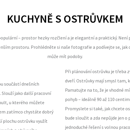
KUCHYNĚ S OSTRŮVKEM
populární – prostor hezky rozčlení a je elegantní a praktický. Ne
nším prostoru. Prohlédněte si naše fotografie a podívejte se, jak 
může mít podoby.
Při plánování ostrůvku je třeba z
dveří. Ostrůvky mají smysl tam, 
ou součástí dnešních
Pamatujte na to, že je vhodné m
Slouží jako další pracovní
pohyb – ideálně 90 až 110 centim
pult, u kterého můžete
Promyslete si také, jak chcete o
kem zatímco chystáte dobrý
bude sloužit a zda nepůjde jen o 
í plochu ostrůvku využít
jednoduché řešení s volnou praco