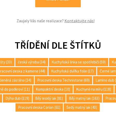
Zaujaly Vás naše realizace?
Kontaktujte nás!
TŘÍDĚNÍ DLE ŠTÍTKŮ
šty (33)
česká výroba (34)
Kuchyňská linka se spotřebiči (59)
Ku
racovní deska z kamene (44)
Kuchyňská dvířka folie (17)
Černé lami
kleněná zástěna (34)
Pracovní deska Technistone (69)
Lamino dub 
ě do podkroví (11)
Kompaktní deska (10)
Kuchyně na míru (118)
Dýha dub (119)
Bílý lesklý lak (81)
Bílý matný lak (163)
Pracov
Pracovní deska Corian (61)
Šedý matný lak (43)