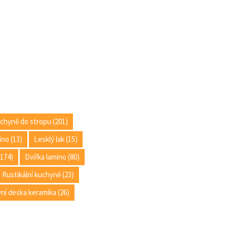
chyně do stropu (201)
no (13)
Lesklý lak (15)
(174)
Dvířka lamino (80)
Rustikální kuchyně (23)
ní deska keramika (26)