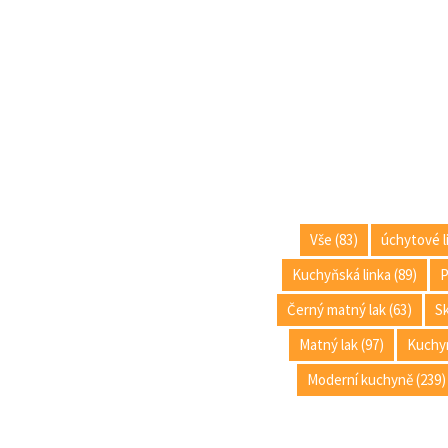
Vše (83)
úchytové li
Kuchyňská linka (89)
P
Černý matný lak (63)
S
Matný lak (97)
Kuchyn
Moderní kuchyně (239)