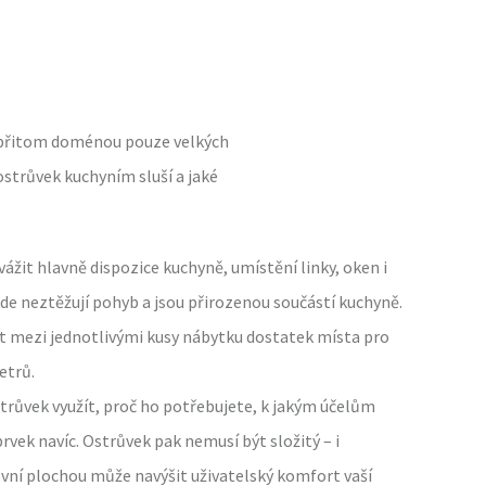
ní přitom doménou pouze velkých
ostrůvek kuchyním sluší a jaké
vážit hlavně dispozice kuchyně, umístění linky, oken i
kde neztěžují pohyb a jsou přirozenou součástí kuchyně.
ít mezi jednotlivými kusy nábytku dostatek místa pro
etrů.
strůvek využít, proč ho potřebujete, k jakým účelům
prvek navíc. Ostrůvek pak nemusí být složitý – i
vní plochou může navýšit uživatelský komfort vaší