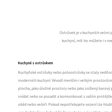
Ostrůvek je v kuchyních velmi 
kuchyní, mít ho můžete i v me
Kuchyně s ostrůvkem
Kuchyňské ostrůvky nebo poloostrůvky se staly nedíln
moderních kuchyní. Vévodí menším i velkým prostorům. 
plocha, jako úložné prostory nebo jako snížený barový 
snídat nebo se posadit a komunikovat s vaším protějš
oběd nebo večeři. Pokud nepotřebujete sezení lze hlubš