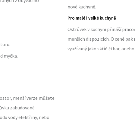
íraných z obývacího
nové kuchyně.
Pro malé i velké kuchyně
Ostrůvek v kuchyni přináší pracovn
.
menších dispozicích. O ceně pak 
storu.
využívaný jako skříň či bar, aneb
ad myčka.
prostor, menší verze můžete
trůvku zabudované
odu vody elektřiny, nebo