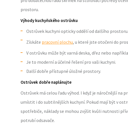
pro dodatečnou řadu skříněk na stolovací potřeby otev
prostoru.
Výhody kuchyňského ostrůvku
Ostrůvek kuchyni opticky oddělí od dalšího prostoru
Získáte
pracovní plochu
, u které jste otočeni do pro
V ostrůvku může být varná deska, dřez nebo napříkl
Je to moderní a účelné řešení pro vaši kuchyni.
Další dobře přístupné úložné prostory.
Ostrůvek dobře naplánujte
Ostrůvek má celou řadu výhod. I když je náročnější na 
umístit i do subtilnějších kuchyní. Pokud mají být v os
spotřebiče, náklady se mohou zvýšit kvůli nutnosti přív
potrubí odsavače.