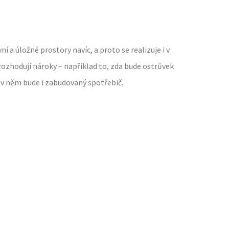
í a úložné prostory navíc, a proto se realizuje i v
rozhodují nároky – například to, zda bude ostrůvek
o v něm bude i zabudovaný spotřebič.