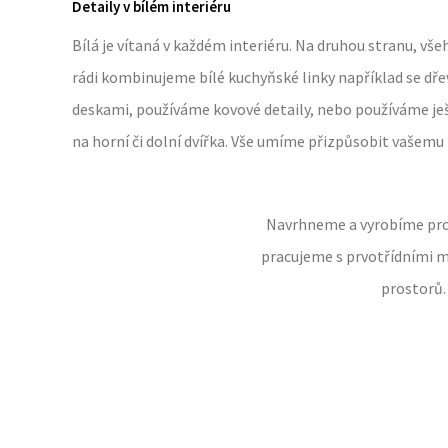
Detaily v bílém interiéru
Bílá je vítaná v každém interiéru. Na druhou stranu, vš
rádi kombinujeme bílé kuchyňské linky například se dř
deskami, používáme kovové detaily, nebo používáme ješ
na horní či dolní dvířka. Vše umíme přizpůsobit vašemu i
Navrhneme a vyrobíme pro v
pracujeme s prvotřídními m
prostorů