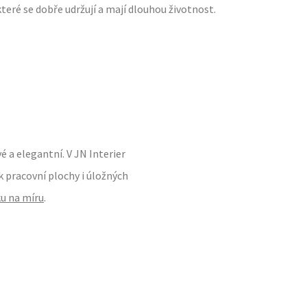
teré se dobře udržují a mají dlouhou životnost.
 a elegantní. V JN Interier
 pracovní plochy i úložných
u na míru
.