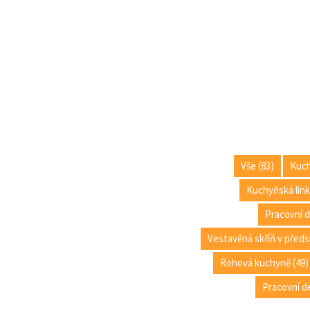
Vše (83)
Kuch
Kuchyňská link
Pracovní 
Vestavěná skříň v předsí
Rohová kuchyně (49)
Pracovní de