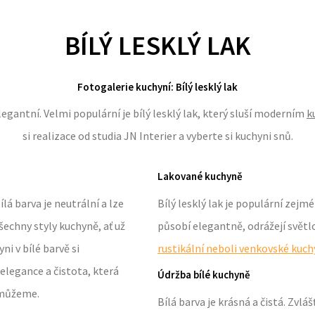
BÍLÝ LESKLÝ LAK
Fotogalerie kuchyní: Bílý lesklý lak
egantní. Velmi populární je bílý lesklý lak, který sluší moderním
k
si realizace od studia JN Interier a vyberte si kuchyni snů.
Lakované kuchyně
lá barva je neutrální a lze
Bílý lesklý lak je populární zej
šechny styly kuchyně, ať už
působí elegantně, odrážejí světlo 
i v bílé barvě si
rustikální neboli venkovské kuc
elegance a čistota, která
Údržba bílé kuchyně
omůžeme.
Bílá barva je krásná a čistá. Zvláš