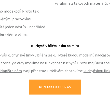
vyrábíme z takových materiálů, k
eho moc škodí. Proto tak
evěnými pracovními
tě jeden odstín – například
nteriéru a vkusu.
Kuchyně v bílém lesku na míru
ás kuchyňské linky v bílém lesku, které budou moderní, nadčasové
ateriály a vždy myslíme na funkčnost kuchyní. Proto mají dostatek
.
Napište nám
svoji představu, rádi vám zhotovíme
kuchyňskou link
KONTAKTUJTE NÁS