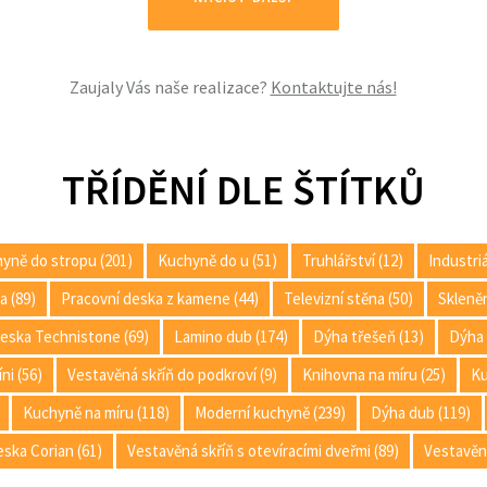
Zaujaly Vás naše realizace?
Kontaktujte nás!
TŘÍDĚNÍ DLE ŠTÍTKŮ
yně do stropu (201)
Kuchyně do u (51)
Truhlářství (12)
Industri
a (89)
Pracovní deska z kamene (44)
Televizní stěna (50)
Skleněn
deska Technistone (69)
Lamino dub (174)
Dýha třešeň (13)
Dýha 
ni (56)
Vestavěná skříň do podkroví (9)
Knihovna na míru (25)
Ku
Kuchyně na míru (118)
Moderní kuchyně (239)
Dýha dub (119)
ska Corian (61)
Vestavěná skříň s otevíracími dveřmi (89)
Vestavěná