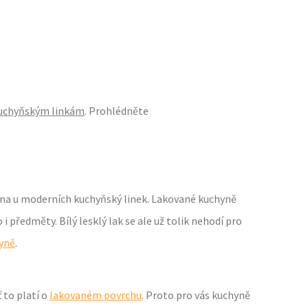
uchyňským linkám
. Prohlédněte
ména u moderních kuchyňský linek. Lakované kuchyně
i předměty. Bílý lesklý lak se ale už tolik nehodí pro
hyně
.
ť to platí o
lakovaném povrchu
. Proto pro vás kuchyně