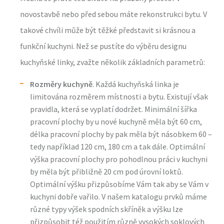
novostavbě nebo před sebou máte rekonstrukci bytu. V
takové chvíli může být těžké představit si krásnou a
funkční kuchyni. Než se pustíte do výběru designu
kuchyňské linky, zvažte několik základních parametrů:
Rozměry kuchyně
. Každá kuchyňská linka je
limitována rozměrem místnosti a bytu. Existují však
pravidla, která se vyplatí dodržet. Minimální šířka
pracovní plochy by u nové kuchyně měla být 60 cm,
délka pracovní plochy by pak měla být násobkem 60 –
tedy například 120 cm, 180 cm a tak dále. Optimální
výška pracovní plochy pro pohodlnou práci v kuchyni
by měla být přibližně 20 cm pod úrovní loktů.
Optimální výšku přizpůsobíme Vám tak aby se Vám v
kuchyni dobře vařilo. V našem katalogu prvků máme
různé typy výšek spodních skříněk a výšku lze
přizpůsobit též použitím různě vysokých soklových