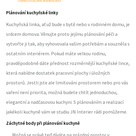
Plánování kuchyňské linky
Kuchyňská linka, ať už bude v bytě nebo v rodinném domu, je
srdcem domova. Věnujte proto jejímu plánování péči a
vytvořte ji tak, aby vyhovovala vašim potřebám a souzněla s
ostatním interiérem. Pokud máte velkou rodinu,
pravděpodobně dáte přednost rozměrnější kuchyňské lince,
která nabídne dostatek pracovní plochy i úložných
prostorů. Jestli jste ale limitováni prostorem nebo pro vás
vaření není priorita, možná budete chtít jednoduchou,
elegantní a nadčasovou kuchyni. S plánováním a realizací
jakékoli kuchyně vám ve studiu JN Interier rádi pomůžeme.
Záchytné body při plánování kuchyně
Možná se právě teď díváte na prázdný prostor v