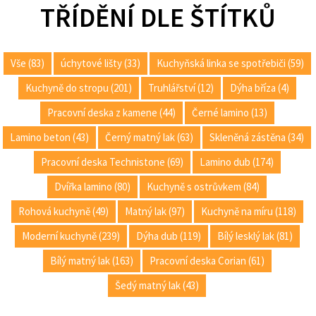
TŘÍDĚNÍ DLE ŠTÍTKŮ
Vše (83)
úchytové lišty (33)
Kuchyňská linka se spotřebiči (59)
Kuchyně do stropu (201)
Truhlářství (12)
Dýha bříza (4)
Pracovní deska z kamene (44)
Černé lamino (13)
Lamino beton (43)
Černý matný lak (63)
Skleněná zástěna (34)
Pracovní deska Technistone (69)
Lamino dub (174)
Dvířka lamino (80)
Kuchyně s ostrůvkem (84)
Rohová kuchyně (49)
Matný lak (97)
Kuchyně na míru (118)
Moderní kuchyně (239)
Dýha dub (119)
Bílý lesklý lak (81)
Bílý matný lak (163)
Pracovní deska Corian (61)
Šedý matný lak (43)