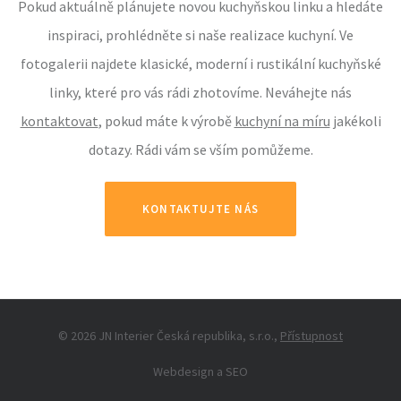
Pokud aktuálně plánujete novou kuchyňskou linku a hledáte
inspiraci, prohlédněte si naše realizace kuchyní. Ve
fotogalerii najdete klasické, moderní i rustikální kuchyňské
linky, které pro vás rádi zhotovíme. Neváhejte nás
kontaktovat
, pokud máte k výrobě
kuchyní na míru
jakékoli
dotazy. Rádi vám se vším pomůžeme.
KONTAKTUJTE NÁS
© 2026 JN Interier Česká republika, s.r.o.,
Přístupnost
Webdesign
a
SEO