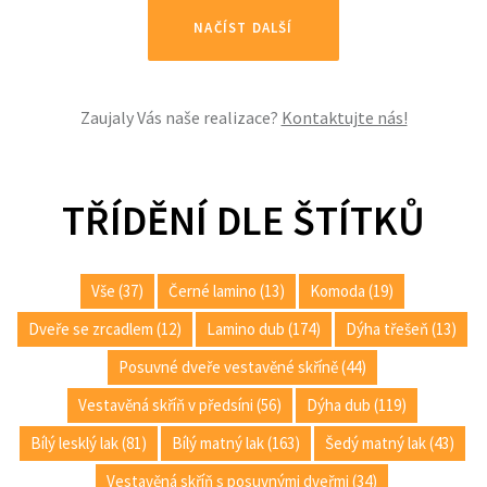
NAČÍST DALŠÍ
Zaujaly Vás naše realizace?
Kontaktujte nás!
TŘÍDĚNÍ DLE ŠTÍTKŮ
Vše (37)
Černé lamino (13)
Komoda (19)
Dveře se zrcadlem (12)
Lamino dub (174)
Dýha třešeň (13)
Posuvné dveře vestavěné skříně (44)
Vestavěná skříň v předsíni (56)
Dýha dub (119)
Bílý lesklý lak (81)
Bílý matný lak (163)
Šedý matný lak (43)
Vestavěná skříň s posuvnými dveřmi (34)