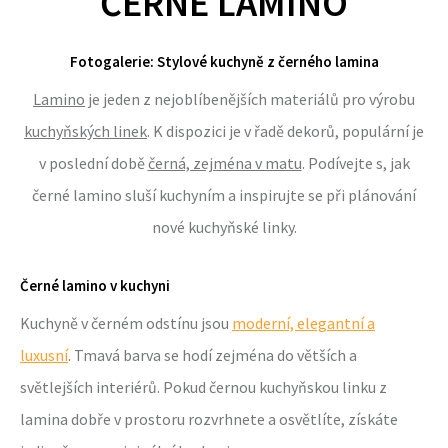
ČERNÉ LAMINO
Fotogalerie: Stylové kuchyně z černého lamina
Lamino
je jeden z nejoblíbenějších materiálů pro výrobu
kuchyňských linek
. K dispozici je v řadě dekorů, populární je
v poslední době
černá, zejména v matu
. Podívejte s, jak
černé lamino sluší kuchyním a inspirujte se při plánování
nové kuchyňské linky.
Černé lamino v kuchyni
Kuchyně v černém odstínu jsou
moderní, elegantní a
luxusní
. Tmavá barva se hodí zejména do větších a
světlejších interiérů. Pokud černou kuchyňskou linku z
lamina dobře v prostoru rozvrhnete a osvětlíte, získáte