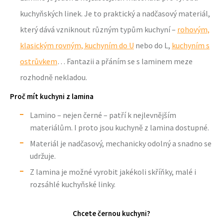
kuchyňských linek. Je to praktický a nadčasový materiál,
který dává vzniknout různým typům kuchyní –
rohovým,
klasickým rovným,
kuchyním do U
nebo do L,
kuchyním s
ostrůvkem
… Fantazii a přáním se s laminem meze
rozhodně nekladou.
Proč mít kuchyni z lamina
Lamino – nejen černé – patří k nejlevnějším
materiálům. I proto jsou kuchyně z lamina dostupné.
Materiál je nadčasový, mechanicky odolný a snadno se
udržuje.
Z lamina je možné vyrobit jakékoli skříňky, malé i
rozsáhlé kuchyňské linky.
Chcete černou kuchyni?