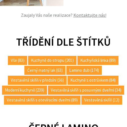
Zaujaly Vás naše realizace?
Kontaktujte nás!
TŘÍDĚNÍ DLE ŠTÍTKŮ
Vše (83)
Kuchyně do stropu (201)
Kuchyňská linka (89)
Černý matný lak (63)
Lamino dub (174)
Vestavěná skříň v předsíni (56)
Kuchyně s ostrůvkem (84)
Moderní kuchyně (239)
Vestavěná skříň s posuvnými dveřmi (34)
Vestavěná skříň s otevíracími dveřmi (89)
Vestavěná skříň (12)