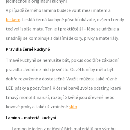
jedinečnou a originální kuchyni.
V případě černého lamina budete volit mezi matem a
leskem
. Lesklá černá kuchyně působí okázale, ovšem trendy
teď velí spíše matu. Ten je i praktičtější – lépe se udržuje a
snadněji se kombinuje s dalšími dekory, prvky a materiály.
Pravidla černé kuchyně
Tmavé kuchyně se nemusíte bát, pokud dodržíte základní
pravidla. Jedním z nich je světlo. Osvětlení by mělo být
dobře rozvržené a dostatečné. Využít můžete také různé
LED pásky a podsvícení. K černé barvě zvolte odstíny, které
tmavý monolit naruší, rozbijí. Skvělé jsou dřevěné nebo
kovové prvky a také už zmíněné
sklo
.
Lamino – materiál kuchyní
Lamino je jeden z nejčastějších materiálů pro výrobu