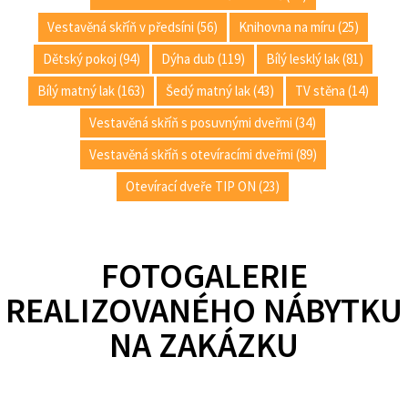
Vestavěná skříň v předsíni (56)
Knihovna na míru (25)
Dětský pokoj (94)
Dýha dub (119)
Bílý lesklý lak (81)
Bílý matný lak (163)
Šedý matný lak (43)
TV stěna (14)
Vestavěná skříň s posuvnými dveřmi (34)
Vestavěná skříň s otevíracími dveřmi (89)
Otevírací dveře TIP ON (23)
FOTOGALERIE
REALIZOVANÉHO NÁBYTKU
NA ZAKÁZKU