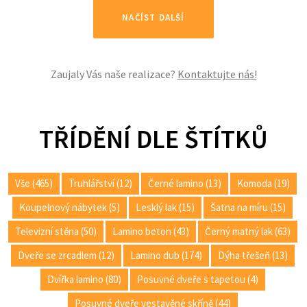
NAČÍST DALŠÍ
Zaujaly Vás naše realizace?
Kontaktujte nás!
TŘÍDĚNÍ DLE ŠTÍTKŮ
Vše (465)
Truhlářství (12)
Černé lamino (13)
Komoda (19)
Koupelnový nábytek (5)
Lesklý lak (15)
Šatna na míru (15)
Televizní stěna (50)
Lamino beton (43)
Černý matný lak (63)
Dveře se zrcadlem (12)
Lamino dub (174)
Dýha třešeň (13)
Dvířka lamino (80)
Posuvné dveře s tapetou (4)
Posuvné dveře vestavěné skříně (44)